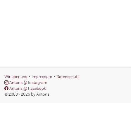
Wir über uns
Impressum
Datenschutz
Instagram
Antons @ Instagram
Facebook
Antons @ Facebook
© 2008 - 2026 by Antons
Unsere Öffnungszeiten:
Täglich von
15 bis 23, Fr. bis 24 Uhr.
Essen zum Mitnehmen ab 16 bis 21:30 Uhr