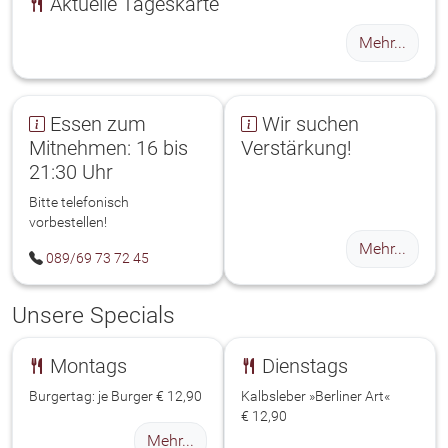
Aktuelle Tageskarte
Mehr...
Essen zum
Wir suchen
Mitnehmen: 16 bis
Verstärkung!
21:30 Uhr
Bitte telefonisch
vorbestellen!
Mehr...
Telefon
089/69 73 72 45
Unsere Specials
Montags
Dienstags
Burgertag: je Burger
€ 12,90
Kalbsleber »Berliner Art«
€ 12,90
Mehr...